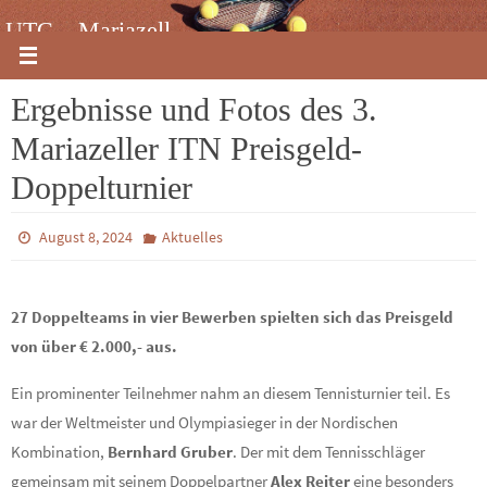
Zum
UTC – Mariazell
Inhalt
springen
Ergebnisse und Fotos des 3.
Mariazeller ITN Preisgeld-
Doppelturnier
August 8, 2024
Aktuelles
27 Doppelteams in vier Bewerben spielten sich das Preisgeld
von über € 2.000,- aus.
Ein prominenter Teilnehmer nahm an diesem Tennisturnier teil. Es
war der Weltmeister und Olympiasieger in der Nordischen
Kombination,
Bernhard Gruber
. Der mit dem Tennisschläger
gemeinsam mit seinem Doppelpartner
Alex Reiter
eine besonders