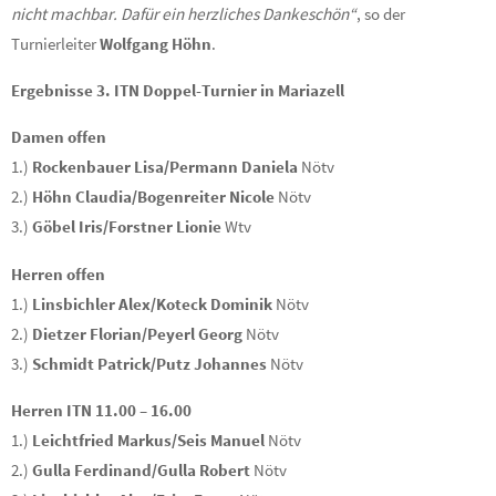
nicht machbar. Dafür ein herzliches Dankeschön“
, so der
Turnierleiter
Wolfgang Höhn
.
Ergebnisse 3. ITN Doppel-Turnier in Mariazell
Damen offen
1.)
Rockenbauer Lisa/Permann Daniela
Nötv
2.)
Höhn Claudia/Bogenreiter Nicole
Nötv
3.)
Göbel Iris/Forstner Lionie
Wtv
Herren offen
1.)
Linsbichler Alex/Koteck Dominik
Nötv
2.)
Dietzer Florian/Peyerl Georg
Nötv
3.)
Schmidt Patrick/Putz Johannes
Nötv
Herren ITN 11.00 – 16.00
1.)
Leichtfried Markus/Seis Manuel
Nötv
2.)
Gulla Ferdinand/Gulla Robert
Nötv