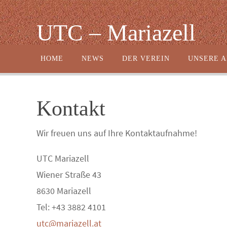
Zum
Inhalt
UTC – Mariazell
springen
Zum
HOME
NEWS
DER VEREIN
UNSERE 
Inhalt
springen
Kontakt
Wir freuen uns auf Ihre Kontaktaufnahme!
UTC Mariazell
Wiener Straße 43
8630 Mariazell
Tel: +43 3882 4101
utc@mariazell.at