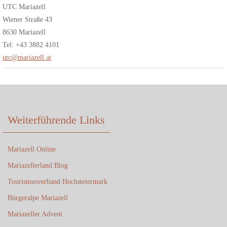
UTC Mariazell
Wiener Straße 43
8630 Mariazell
Tel: +43 3882 4101
utc@mariazell.at
Weiterführende Links
Mariazell Online
Mariazellerland Blog
Tourismusverband Hochsteiermark
Bürgeralpe Mariazell
Mariazeller Advent