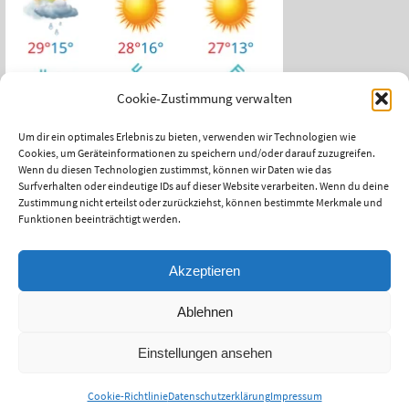
Cookie-Zustimmung verwalten
Um dir ein optimales Erlebnis zu bieten, verwenden wir Technologien wie
Cookies, um Geräteinformationen zu speichern und/oder darauf zuzugreifen.
Das aktuelle Wetter in Mariazell
Wenn du diesen Technologien zustimmst, können wir Daten wie das
Surfverhalten oder eindeutige IDs auf dieser Website verarbeiten. Wenn du deine
Unwetter Warnzentrale
Zustimmung nicht erteilst oder zurückziehst, können bestimmte Merkmale und
Funktionen beeinträchtigt werden.
Satellitenbild ZAMG
ÖAMTC Verkehrsservice
Akzeptieren
Ablehnen
Einstellungen ansehen
© UTC-Mariazell - Website Design by
Ihr Internettischler
2023
Cookie-Richtlinie
Datenschutzerklärung
Impressum
Präsentiert von
Nirvana
&
WordPress.