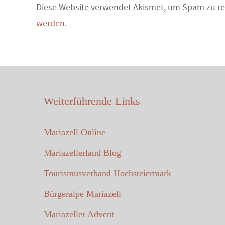
Diese Website verwendet Akismet, um Spam zu r
werden.
Weiterführende Links
Mariazell Online
Mariazellerland Blog
Tourismusverband Hochsteiermark
Bürgeralpe Mariazell
Mariazeller Advent