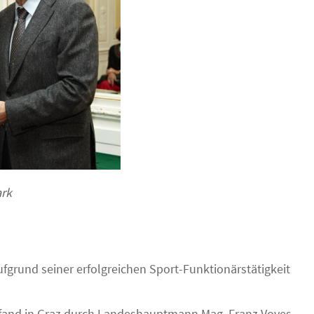
ark
fgrund seiner erfolgreichen Sport-Funktionärstätigkeit
 fand in Graz durch Landeshauptmann Mag. Franz Voves