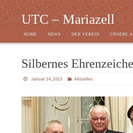
Zum
Inhalt
UTC – Mariazell
springen
Zum
HOME
NEWS
DER VEREIN
UNSERE 
Inhalt
springen
Silbernes Ehrenzeiche
Januar 14, 2013
Aktuelles