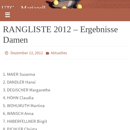
Zum
UTC – Mariazell
Inhalt
springen
RANGLISTE 2012 – Ergebnisse
Damen
Dezember 12, 2012
Aktuelles
1. MAIER Susanna
2. DANDLER Hansi
3. DEGISCHER Margarethe
4. HÖHN Claudia
5. WOHLMUTH Martina
6. WANSCH Anna
7. HABERFELLNER Birgit
8. PICHLER Christa