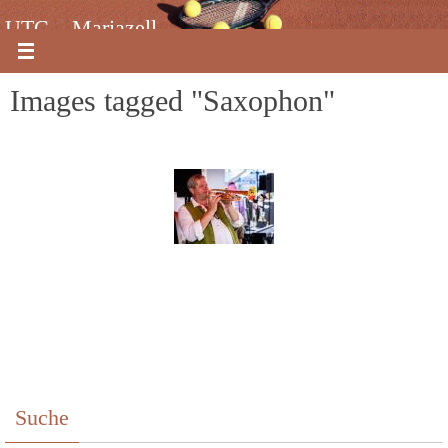
Zum
UTC – Mariazell
Inhalt
springen
Images tagged "Saxophon"
Suche