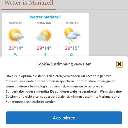
Wetter in Mariazell
Cookie-Zustimmung verwalten
Um dir ein optimales Erlebnis zu bieten, verwenden wir Technologien wie
Cookies, um Geräteinformationen zu speichern und/oder darauf zuzugreifen.
Das aktuelle Wetter in Mariazell
Wenn du diesen Technologien zustimmst, können wir Daten wie das
Surfverhalten oder eindeutige IDs auf dieser Website verarbeiten. Wenn du deine
Unwetter Warnzentrale
Zustimmung nicht erteilst oder zurückziehst, können bestimmte Merkmale und
Funktionen beeinträchtigt werden.
Satellitenbild ZAMG
ÖAMTC Verkehrsservice
Akzeptieren