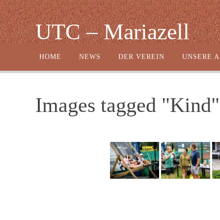
Zum
Inhalt
UTC – Mariazell
springen
Zum
HOME
NEWS
DER VEREIN
UNSERE 
Inhalt
springen
Images tagged "Kind"